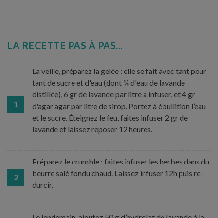
LA RECETTE PAS À PAS...
La veille, préparez la gelée : elle se fait avec tant pour
tant de sucre et d'eau (dont ¼ d'eau de lavande
distillée), 6 gr de lavande par litre à infuser, et 4 gr
1
d'agar agar par litre de sirop. Portez à ébullition l’eau
et le sucre. Éteignez le feu, faites infuser 2 gr de
lavande et laissez reposer 12 heures.
Préparez le crumble : faites infuser les herbes dans du
beurre salé fondu chaud. Laissez infuser 12h puis re-
2
durcir.
Le lendemain, ajoutez 50 g d’hydrolat de lavande à la