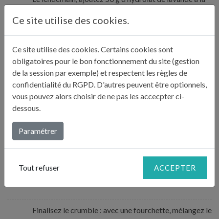
préparation puis filtrez. Ajoutez l’agar agar et portez
Ce site utilise des cookies.
3
à ébullition. Flaconnez à chaud dans les pots. Laissez
refroidir encore 12 heures.
Ce site utilise des cookies. Certains cookies sont
obligatoires pour le bon fonctionnement du site (gestion
Préparez la pâte : mélangez la farine, le beurre salé,
de la session par exemple) et respectent les règles de
l’huile et l’eau à la fourchette puis à la main. Faites une
4
confidentialité du RGPD. D'autres peuvent être optionnels,
boule puis laissez-la reposer 2 heures avant de l’étaler.
vous pouvez alors choisir de ne pas les accecpter ci-
dessous.
Préchauffez le four à 180°C.
5
Paramétrer
Étalez la pâte dans un plat allant au four, répartissez la
gelée de lavande sur le fond et disposez les pommes
Tout refuser
ACCEPTER
6
coupées en cubes.
Finalisez le crumble : avec une fourchette, mélangez le