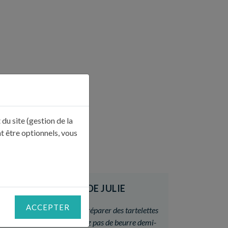
du site (gestion de la
t être optionnels, vous
LE CONSEIL DE JULIE
ACCEPTER
«
Vous pouvez également préparer des tartelettes
individuelles. Si vous n’avez pas de beurre demi-