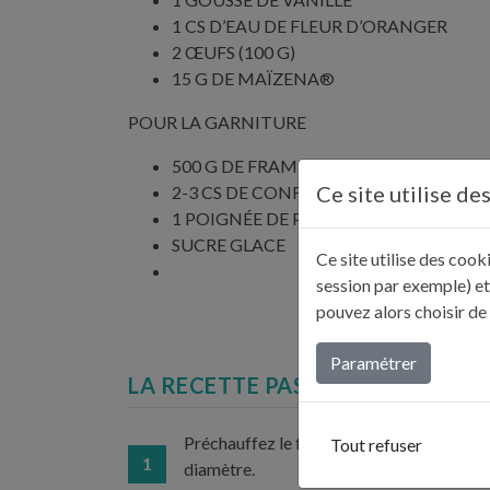
1 CS D’EAU DE FLEUR D’ORANGER
2 ŒUFS (100 G)
15 G DE MAÏZENA®
POUR LA GARNITURE
500 G DE FRAMBOISES
Ce site utilise de
2-3 CS DE CONFITURE DE FRAMBOISE
1 POIGNÉE DE PISTACHES ÉMONDÉES
SUCRE GLACE
Ce site utilise des coo
session par exemple) et
pouvez alors choisir de
Paramétrer
LA RECETTE PAS À PAS...
Préchauffez le four à 180 °C (th. 6). Beu
Tout refuser
1
diamètre.