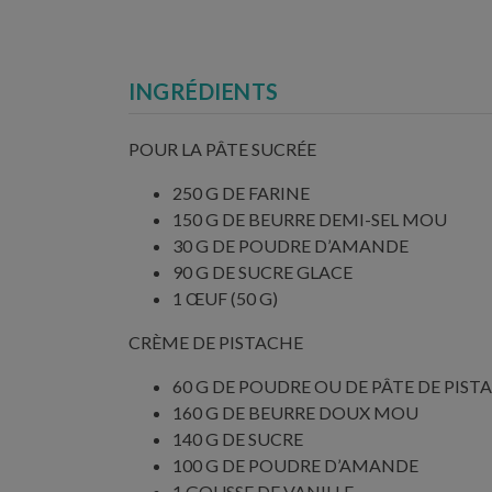
INGRÉDIENTS
POUR LA PÂTE SUCRÉE
250 G DE FARINE
150 G DE BEURRE DEMI-SEL MOU
30 G DE POUDRE D’AMANDE
90 G DE SUCRE GLACE
1 ŒUF (50 G)
CRÈME DE PISTACHE
60 G DE POUDRE OU DE PÂTE DE PIST
160 G DE BEURRE DOUX MOU
140 G DE SUCRE
100 G DE POUDRE D’AMANDE
1 GOUSSE DE VANILLE