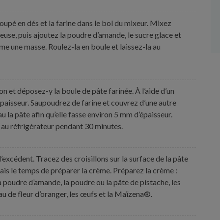
oupé en dés et la farine dans le bol du mixeur. Mixez
use, puis ajoutez la poudre d’amande, le sucre glace et
rme une masse. Roulez-la en boule et laissez-la au
on et déposez-y la boule de pâte farinée. À l’aide d’un
’épaisseur. Saupoudrez de farine et couvrez d’une autre
u la pâte afin qu’elle fasse environ 5 mm d’épaisseur.
la au réfrigérateur pendant 30 minutes.
excédent. Tracez des croisillons sur la surface de la pâte
frais le temps de préparer la crème. Préparez la crème :
a poudre d’amande, la poudre ou la pâte de pistache, les
eau de fleur d’oranger, les œufs et la Maïzena®.