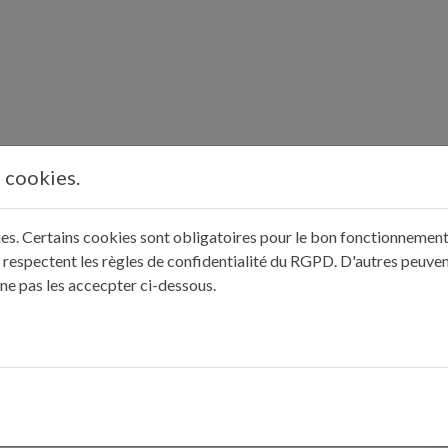
s cookies.
kies. Certains cookies sont obligatoires pour le bon fonctionnement 
 respectent les règles de confidentialité du RGPD. D'autres peuven
 ne pas les accecpter ci-dessous.
rrez et farinez un moule à tarte à fond amovible de 25 cm de