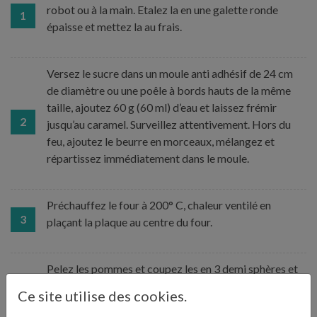
robot ou à la main. Etalez la en une galette ronde
1
épaisse et mettez la au frais.
Versez le sucre dans un moule anti adhésif de 24 cm
de diamètre ou une poêle à bords hauts de la même
taille, ajoutez 60 g (60 ml) d’eau et laissez frémir
2
jusqu’au caramel. Surveillez attentivement. Hors du
feu, ajoutez le beurre en morceaux, mélangez et
répartissez immédiatement dans le moule.
Préchauffez le four à 200° C, chaleur ventilé en
3
plaçant la plaque au centre du four.
Pelez les pommes et coupez les en 3 demi sphères et
en les taillant sur 3 cotés. Découpez les restes de chair
Ce site utilise des cookies.
autour du trognon. Placez les demi sphères dans le