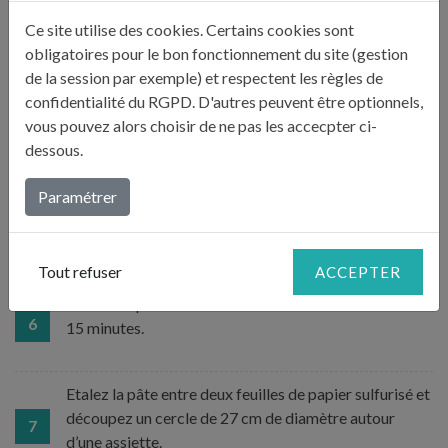
moule, sur le caramel. Glissez les chutes dans les trous.
4
Couvrez d’un papier d’aluminium sans le rabbattre sur
Ce site utilise des cookies. Certains cookies sont
les bords pour que la vapeur s’échappe et enfournez
obligatoires pour le bon fonctionnement du site (gestion
pour 1 h sur la plaque.
de la session par exemple) et respectent les règles de
confidentialité du RGPD. D'autres peuvent être optionnels,
vous pouvez alors choisir de ne pas les accecpter ci-
Retirez le moule du four. Augmentez le four à 220°C.
dessous.
Tassez les pommes pour qu’elles soient bien
enfoncées dans leur jus et remettez au four sans
Paramétrer
5
couvrir pendant 20 minutes. Sortez la pâte du
réfrigérateur.
Tout refuser
ACCEPTER
Sortez les pommes du four et laissez tiédir au moins
6
15 minutes.
Etalez la pâte entre deux feuilles de papier sulfurisé et
découpez un cercle de 27 cm de diamètre autour
7
d’une assiette.