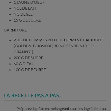
1 JAUNE D’OEUF
4 CL DE LAIT
4 G DE SEL
15 G DE SUCRE
GARNITURE :
2 KG DE POMMES PLUTOT FERMES ET ACIDULÉES
(GOLDEN, BOOSKOP, REINE DES REINETTES,
GRANNY..)
200 G DE SUCRE
60 G D'EAU
100 G DE BEURRE
LA RECETTE PAS À PAS...
Préparez la pâte en mélangeant tous les ingrédient au