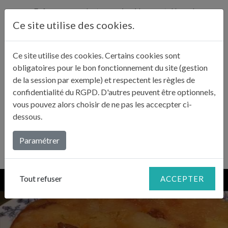
Enfournez pendant au moins 1 heure et démoulez en
4
retournant dans une assiette.
Ce site utilise des cookies.
Ce site utilise des cookies. Certains cookies sont
LE CONSEIL DE JULIE
obligatoires pour le bon fonctionnement du site (gestion
de la session par exemple) et respectent les règles de
«
Choisissez des pommes de qualité qui tiennent à la
confidentialité du RGPD. D'autres peuvent être optionnels,
cuisson.
vous pouvez alors choisir de ne pas les accecpter ci-
Vous pouvez déguster la tarte avec un peu de chantilly.
»
dessous.
Paramétrer
Tout refuser
ACCEPTER