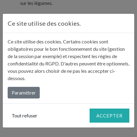
sur les légumes.
Ce site utilise des cookies.
Dans un grand moule à tarte beurré, déroulez un
rouleau de pâte puis versez-y la préparation.
Aplatissez bien, couvrez avec l'autre pâte en soudant
4
Ce site utilise des cookies. Certains cookies sont
bien les bords. Dorez la surface en la badigeonnant de
obligatoires pour le bon fonctionnement du site (gestion
jaune d'½uf.
de la session par exemple) et respectent les règles de
confidentialité du RGPD. D'autres peuvent être optionnels,
vous pouvez alors choisir de ne pas les accecpter ci-
Dessinez des losanges avec la pointe d'un couteau.
dessous.
Piquez la pâte au milieu pour que la vapeur puisse
5
s'échapper et laissez cuire 35 minutes environ.
Paramétrer
Servez tiède ou froid.
6
Tout refuser
ACCEPTER