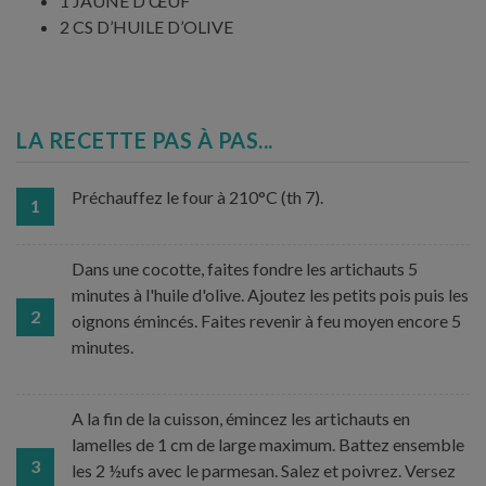
1 JAUNE D’ŒUF
2 CS D’HUILE D’OLIVE
LA RECETTE PAS À PAS...
Préchauffez le four à 210°C (th 7).
1
Dans une cocotte, faites fondre les artichauts 5
minutes à l'huile d'olive. Ajoutez les petits pois puis les
2
oignons émincés. Faites revenir à feu moyen encore 5
minutes.
A la fin de la cuisson, émincez les artichauts en
lamelles de 1 cm de large maximum. Battez ensemble
3
les 2 ½ufs avec le parmesan. Salez et poivrez. Versez