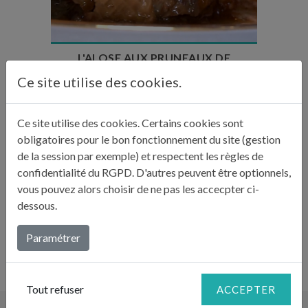
Nombre de couverts : 8
L'ALOSE AUX PRUNEAUX DE
LUCIENNE
Ce site utilise des cookies.
Ce site utilise des cookies. Certains cookies sont
obligatoires pour le bon fonctionnement du site (gestion
de la session par exemple) et respectent les règles de
Temps de préparation : 15 min
Temps de cuisson : 5min + 45min
confidentialité du RGPD. D'autres peuvent être optionnels,
Nombre de couverts : 4
vous pouvez alors choisir de ne pas les accecpter ci-
dessous.
ALOSE À L’OSEILLE DE BENOIT
Paramétrer
Tout refuser
ACCEPTER