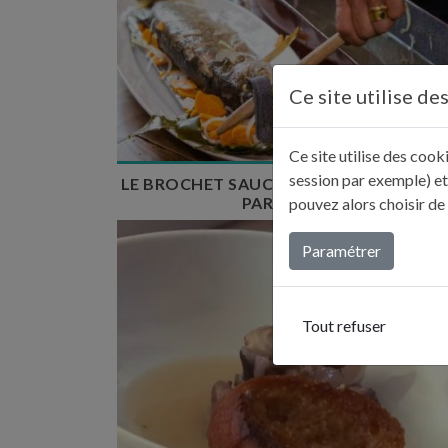
Temps de préparation : 30 min
Temps de cuisson : 30 min
Ce site utilise de
Nombre de couverts : 8
Ce site utilise des coo
session par exemple) et
LE BROCHET SAUCE MOUSSELINE DE SI
PAR NOÉMIE
pouvez alors choisir de
Paramétrer
Tout refuser
Temps de préparation : 40 min
Temps de cuisson : 30 min
Nombre de couverts : 8