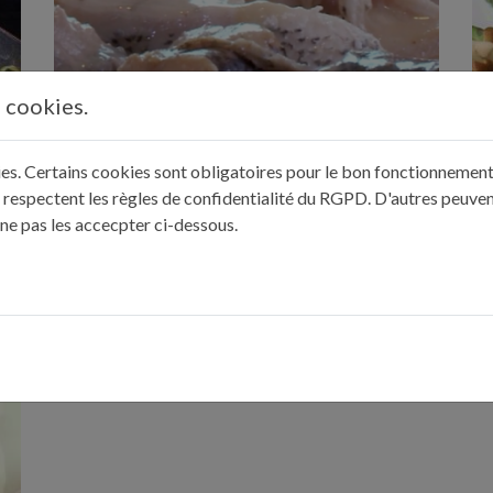
Temps de préparation : 30 min
Temps de cuisson : 50min
Temps de repos : 1 nuit
s cookies.
Nombre de couverts : 8
kies. Certains cookies sont obligatoires pour le bon fonctionnement 
 respectent les règles de confidentialité du RGPD. D'autres peuven
DO
LA PÔCHOUSE DE SYLVIANE
L
 ne pas les accecpter ci-dessous.