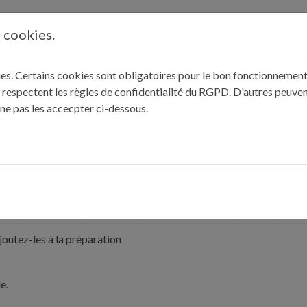
s cookies.
kies. Certains cookies sont obligatoires pour le bon fonctionnement 
 respectent les règles de confidentialité du RGPD. D'autres peuven
 ne pas les accecpter ci-dessous.
-les avec le sucre vanillé et le sucre en poudre.
rez le sel, saupoudrez la farine, la cannelle, puis intégrez les amande
outez-les à la préparation
e.