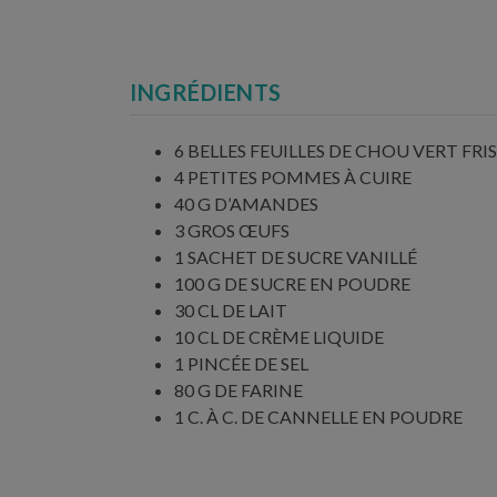
INGRÉDIENTS
6 BELLES FEUILLES DE CHOU VERT FRI
4 PETITES POMMES À CUIRE
40 G D’AMANDES
3 GROS ŒUFS
1 SACHET DE SUCRE VANILLÉ
100 G DE SUCRE EN POUDRE
30 CL DE LAIT
10 CL DE CRÈME LIQUIDE
1 PINCÉE DE SEL
80 G DE FARINE
1 C. À C. DE CANNELLE EN POUDRE