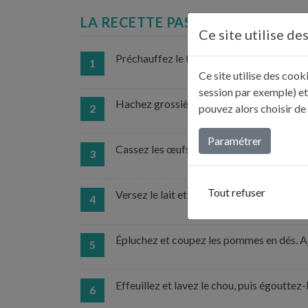
LA RECETTE PAS À PAS...
Ce site utilise de
Préchauffez le four à 180 °C (th. 6)
1
Ce site utilise des coo
session par exemple) et
Hachez grossièrement les amandes.
pouvez alors choisir de
2
Paramétrer
Cassez les œufs dans un bol, puis fouettez
3
Tout refuser
Versez le lait et la crème en filet, incorpo
4
Épluchez et coupez les pommes en dés. Aj
5
Effeuillez et lavez le chou, puis égouttez-l
6