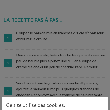
LA RECETTE PAS À PAS...
Coupez le pain de mie en tranches d’1 cm d’épaisseur
1
et retirez la croûte.
Dans une casserole, faites fondre les épinards avec un
peu de beurre puis ajoutez une cuiller à soupe de
2
crème fraîche et un peu de cheddar râpé. Remuez.
Sur chaque tranche, étalez une couche d’épinards,
ajoutez le saumon fumé puis quelques tranches de
3
cheddar. Recouvrez avec la tranche de pain restante.
Ce site utilise des cookies.