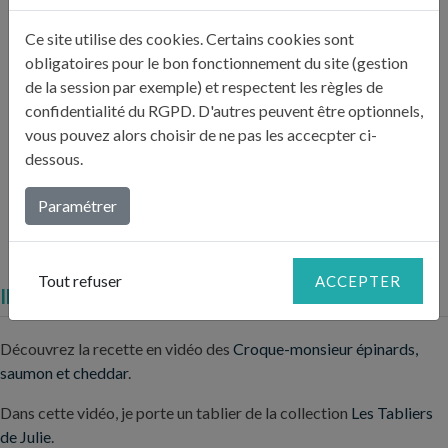
Dans une poêle, faites chauffer 50 g de beurre clarifié.
Quand c’est bien chaud, déposez les croque-monsieur
4
Ce site utilise des cookies. Certains cookies sont
et faites-les dorer 2 min sur chaque face.
obligatoires pour le bon fonctionnement du site (gestion
de la session par exemple) et respectent les règles de
confidentialité du RGPD. D'autres peuvent être optionnels,
Coupez-les en triangle façon club-sandwich et
vous pouvez alors choisir de ne pas les accecpter ci-
servez-les à l’apéritif ou en entrée accompagné d’une
5
dessous.
salade verte.
Paramétrer
Tout refuser
ACCEPTER
INFORMATIONS COMPLÉMENTAIRES
Découvrez la recette en vidéo des
Croque-monsieur épinards,
saumon et cheddar
.
Dans cette vidéo, je porte un tablier de la collection
Les Tabliers
de Julie
.