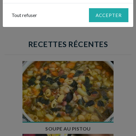
4
persillade.
Tout refuser
ACCEPTER
RECETTES RÉCENTES
Temps de préparation : 35 min
Temps de cuisson : 1h15
Nombre de couverts : 8
SOUPE AU PISTOU