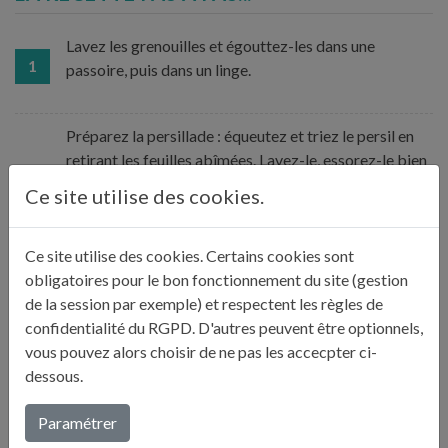
Lavez les grenouilles et égouttez-les dans une
1
passoire, puis dans un linge.
Préparez la persillade : équeutez et triez le persil en
retirant les feuilles abîmées. Lavez-le, essorez-le bien
et séchez-le dans un linge. Hachez-le finement. Pelez
Ce site utilise des cookies.
2
et hachez les gousses d'ail. Coupez-les en deux, retirez
le germe et hachez-les finement. Mélangez l’ail et le
Ce site utilise des cookies. Certains cookies sont
persil.
obligatoires pour le bon fonctionnement du site (gestion
de la session par exemple) et respectent les règles de
Faire chauffer la moitié du beurre dans une poêle à feu
confidentialité du RGPD. D'autres peuvent être optionnels,
vif et saisissez les grenouilles bien à plat sans qu’elles
vous pouvez alors choisir de ne pas les accecpter ci-
3
se chevauchent. Environ 3 minutes de chaque côté.
dessous.
Paramétrer
Dès qu’elles sont colorées, salez et ajoutez la