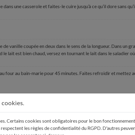
 dans une casserole et faites-le cuire jusqu’à ce qu’il dore sans qu’
usse de vanille coupée en deux dans le sens de la longueur. Dans un gr
e lait est bien chaud, versez en tournant le lait dans le saladier où 
au four au bain-marie pour 45 minutes. Faites refroidir et mettez a
s cookies.
kies. Certains cookies sont obligatoires pour le bon fonctionnement 
 respectent les règles de confidentialité du RGPD. D'autres peuven