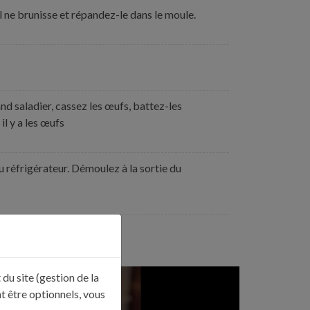
il ne brunisse et répandez-le dans le moule.
and saladier, cassez les œufs, battez-les
il y a les œufs
u réfrigérateur. Démoulez à la sortie du
du site (gestion de la
t être optionnels, vous