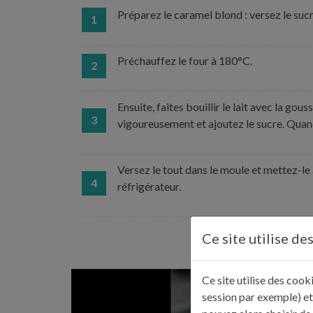
Préparez le caramel blond : versez le sucre
1
Préchauffez le four à 180°C.
2
Ensuite, faites bouillir le lait avec la go
3
vigoureusement et ajoutez le sucre. Quand l
Versez le tout dans le moule et mettez-le 
4
réfrigérateur.
Ce site utilise de
Ce site utilise des coo
session par exemple) et