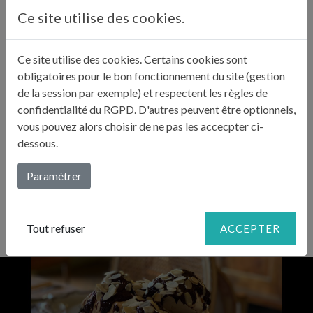
refroidir dans le four.
Ce site utilise des cookies.
Ce site utilise des cookies. Certains cookies sont
Pendant ce temps, préparez le nappage au chocolat :
obligatoires pour le bon fonctionnement du site (gestion
faites fondre le chocolat au bain marie, ajoutez la
2
de la session par exemple) et respectent les règles de
crème liquide. Le mélange doit refroidir mais rester
confidentialité du RGPD. D'autres peuvent être optionnels,
souple.
vous pouvez alors choisir de ne pas les accecpter ci-
dessous.
Dressez les meringues en pyramide et nappez-les de
3
chocolat. Ajoutez les amandes effilées.
Paramétrer
Tout refuser
ACCEPTER