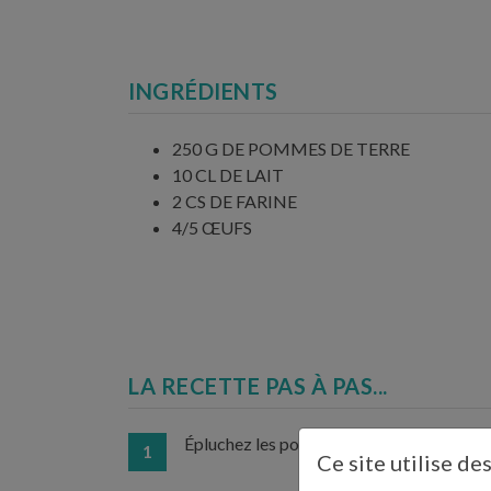
INGRÉDIENTS
250 G DE POMMES DE TERRE
10 CL DE LAIT
2 CS DE FARINE
4/5 ŒUFS
LA RECETTE PAS À PAS...
Épluchez les pommes de terre, lavez-les et
1
Ce site utilise de