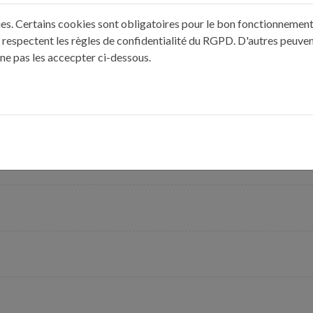
ites. Écrasez-les comme une purée.
kies. Certains cookies sont obligatoires pour le bon fonctionnement 
 respectent les règles de confidentialité du RGPD. D'autres peuven
 ne pas les accecpter ci-dessous.
é de pommes de terre. Ajoutez le lait et mélangez. Ajoutez la fari
une préparation homogène.
arifié. Versez-y la préparation à l’aide d’une cuillère.