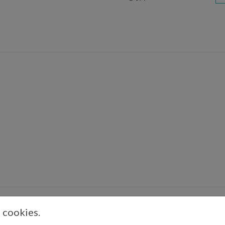
 mettez-les à cuire dans une casserole d’eau froide, salez.
s cookies.