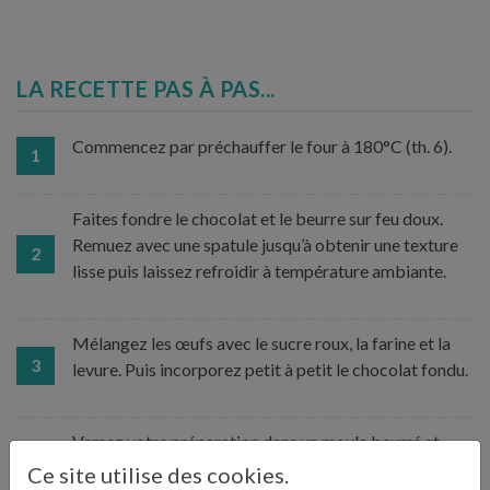
LA RECETTE PAS À PAS...
Commencez par préchauffer le four à 180°C (th. 6).
1
Faites fondre le chocolat et le beurre sur feu doux.
Remuez avec une spatule jusqu’à obtenir une texture
2
lisse puis laissez refroidir à température ambiante.
Mélangez les œufs avec le sucre roux, la farine et la
3
levure. Puis incorporez petit à petit le chocolat fondu.
Versez votre préparation dans un moule beurré et
étalez bien jusqu’aux bords. Enfournez à 180°C
Ce site utilise des cookies.
4