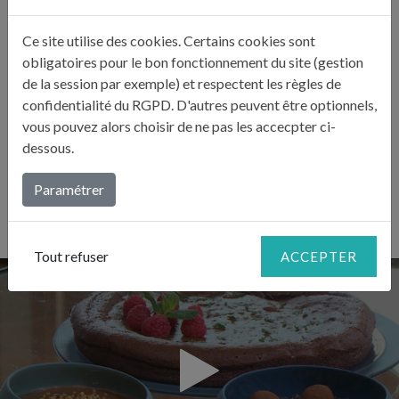
pendant 15 minutes. Une croûte se forme sur le dessus
et se craquèle, le mi-cuit est alors prêt.
Ce site utilise des cookies. Certains cookies sont
obligatoires pour le bon fonctionnement du site (gestion
de la session par exemple) et respectent les règles de
LE CONSEIL DE JULIE
confidentialité du RGPD. D'autres peuvent être optionnels,
vous pouvez alors choisir de ne pas les accecpter ci-
«
N’hésitez pas à tamiser la farine et la levure pour éviter les
dessous.
grumeaux.
»
Paramétrer
Tout refuser
ACCEPTER