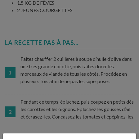
1,5 KG DE FÈVES
2 JEUNES COURGETTES
LA RECETTE PAS À PAS...
Faites chauffer 2 cuillères à soupe d’huile d’olive dans
une très grande cocotte, puis faites dorer les
1
morceaux de viande de tous les côtés. Procédez en
plusieurs fois afin de ne pas les superposer.
Pendant ce temps, épluchez, puis coupez en petits dés
les carottes et les oignons. Épluchez les gousses d’ail
2
et écrasez-les. Concassez les tomates et épépinez-les.
Retirez la viande de la cocotte et remplacez-la par les