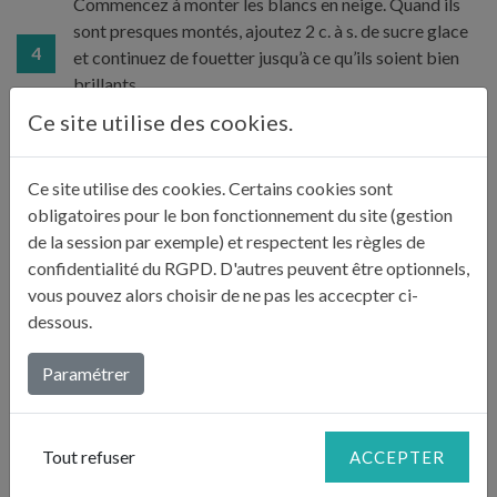
Commencez à monter les blancs en neige. Quand ils
sont presques montés, ajoutez 2 c. à s. de sucre glace
4
et continuez de fouetter jusqu’à ce qu’ils soient bien
brillants.
Ce site utilise des cookies.
Prélevez la chair des avocats, écrasez-la et arrosez-la
5
du jus de citron.
Ce site utilise des cookies. Certains cookies sont
obligatoires pour le bon fonctionnement du site (gestion
de la session par exemple) et respectent les règles de
Ajoutez le gingembre.
6
confidentialité du RGPD. D'autres peuvent être optionnels,
vous pouvez alors choisir de ne pas les accecpter ci-
dessous.
Montez la crème en chantilly, ajoutez-y le reste du
sucre glace, et incorporez-la délicatement à la purée
7
Paramétrer
d’avocat.
Tout refuser
Incorporez ensuite les blancs sucrés.
ACCEPTER
8