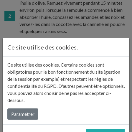
l’huile d’olive. Remuez vivement pendant 15 minutes
environ, puis, lorsque la semoule a commencé à bien
2
absorber l’huile, concassez les amandes et les noix et
versez-les dans la cocotte avec la cannelle en poudre
et quelques raisins secs.
Ce site utilise des cookies.
Versez ensuite le sirop de sucre bouillant dans la
semoule qui va l’absorber intégralement. Au bout de 3
Ce site utilise des cookies. Certains cookies sont
minutes, versez la préparation dans des verrines avec
3
obligatoires pour le bon fonctionnement du site (gestion
des morceaux de kumquats par-dessus. Laissez
de la session par exemple) et respectent les règles de
refroidir jusqu’à ce que le dessert se solidifie.
confidentialité du RGPD. D'autres peuvent être optionnels,
vous pouvez alors choisir de ne pas les accecpter ci-
dessous.
LE CONSEIL DE JULIE
Paramétrer
«
Préparez ce gâteau la veille, imbibé de sirop de sucre, il
n’en sera que meilleur. Vous pouvez également le verser
dans un grand moule.
»