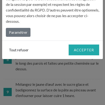
minutes avant la fin de la cuisson. Laissez enfin tiédir
de la session par exemple) et respectent les règles de
les pommes (vous pouvez préparer cette étape la
confidentialité du RGPD. D'autres peuvent être optionnels,
veille).
vous pouvez alors choisir de ne pas les accecpter ci-
dessous.
Préchauffez le four à 180°C, chaleur ventilée.
Paramétrer
7
Récupérez la pâte brisée et découpez-la en un cercle à
Tout refuser
ACCEPTER
la bonne taille pour votre moule. Disposez-la sur les
pommes. Enfoncez délicatement les bords de la pâte
8
le long des parois et faites une petite cheminée sur le
dessus.
Mélangez le jaune d’œuf avec le sucre glace et
badigeonnez la surface de la pâte au pinceau avant
9
d’enfourner pour laisser cuire 1 heure.