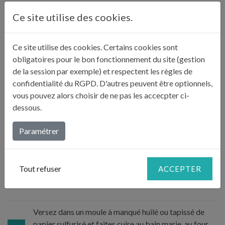
Préchauffez le four à 140°C en position ventilé.
2
Ce site utilise des cookies.
Mixez le blanc de poulet jusqu’à obtenir une
Ce site utilise des cookies. Certains cookies sont
pommade, mélangez avec le lait et passez à nouveau
3
obligatoires pour le bon fonctionnement du site (gestion
au tamis.
de la session par exemple) et respectent les règles de
confidentialité du RGPD. D'autres peuvent être optionnels,
vous pouvez alors choisir de ne pas les accecpter ci-
Séparez les blancs des jaunes, incorporez les jaunes en
dessous.
4
fouettant rapidement.
Paramétrer
Montez les blancs en neige, quand ils sont montés,
incorporez le sucre restant et continuez de fouetter
5
30 secondes pour les meringuer. Incorporez les blancs
Tout refuser
ACCEPTER
au mélange et aux amandes.
Versez dans un moule à manqué huilé ou tapissé de
papier sulfurisé et faites cuire au bain marie, au four