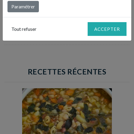
Paramétrer
Quand la confiture a bien réduit mais qu’elle est
encore un peu liquide, prélevez-la avec une petite
3
louche et remplissez les pots. Fermez-les et
Tout refuser
ACCEPTER
retournez-les le temps qu’ils refroidissent.
RECETTES RÉCENTES
Temps de préparation : 35 min
Temps de cuisson : 1h15
Nombre de couverts : 8