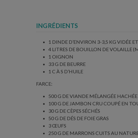
INGRÉDIENTS
1 DINDE D’ENVIRON 3-3,5 KG VIDÉE ET
4 LITRES DE BOUILLON DE VOLAILLE 
1 OIGNON
33 G DE BEURRE
1 C À S D’HUILE
FARCE:
500 G DE VIANDE MÉLANGÉE HACHÉE 
100 G DE JAMBON CRU COUPÉ EN TOU
30 G DE CÈPES SÉCHÉS
50 G DE DÉS DE FOIE GRAS
3 ŒUFS
250 G DE MARRONS CUITS AU NATUR