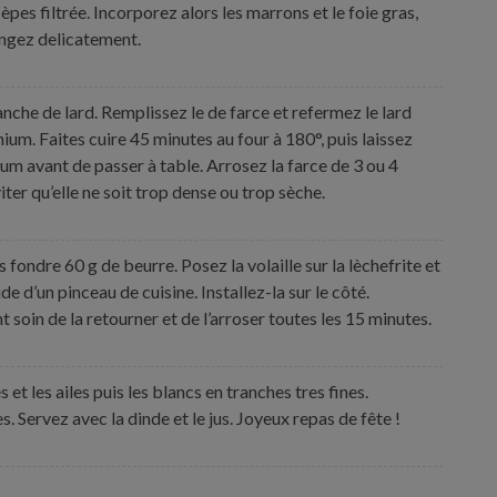
cèpes filtrée. Incorporez alors les marrons et le foie gras,
angez delicatement.
nche de lard. Remplissez le de farce et refermez le lard
ium. Faites cuire 45 minutes au four à 180°, puis laissez
um avant de passer à table. Arrosez la farce de 3 ou 4
viter qu’elle ne soit trop dense ou trop sèche.
s fondre 60 g de beurre. Posez la volaille sur la lèchefrite et
e d’un pinceau de cuisine. Installez-la sur le côté.
 soin de la retourner et de l’arroser toutes les 15 minutes.
 et les ailes puis les blancs en tranches tres fines.
. Servez avec la dinde et le jus. Joyeux repas de fête !