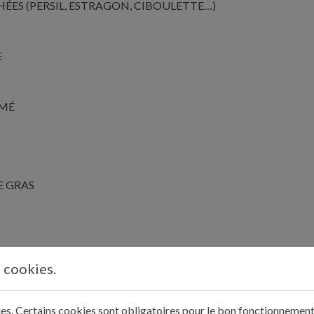
HÉES (PERSIL, ESTRAGON, CIBOULETTE…)
E
UMÉ
IE GRAS
s cookies.
ez de bouillon de volaille froid (ou d’eau à défaut).
kies. Certains cookies sont obligatoires pour le bon fonctionnement 
 pendant 1h30-2h. Couvrez les cèpes de 20 cl d’eau tiède