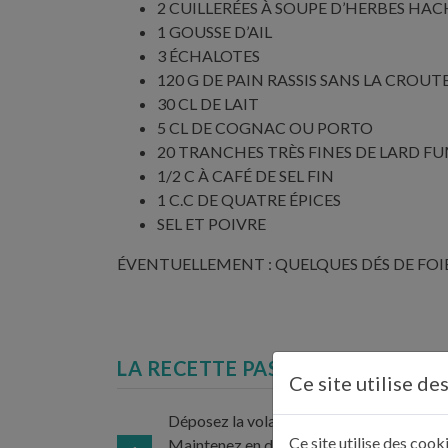
2 CUILLERÉES À SOUPE D’HERBES HAC
1 GOUSSE D’AIL
3 ÉCHALOTES
120 G DE PAIN RASSIS SANS LA CROUT
30 CL DE LAIT
5 CL DE COGNAC OU PORTO
20 TRANCHES TRÈS FINES DE LARD F
1/2 C À CAFÉ DE SEL FIN
1 C.C DE QUATRE ÉPICES
SEL ET POIVRE
ÉVENTUELLEMENT : QUELQUES DÉS DE FO
LA RECETTE PAS À PAS...
Ce site utilise de
Déposez la volaille dans un faitout recouvr
Ce site utilise des coo
Maintenez en dessous frémissement (70°)