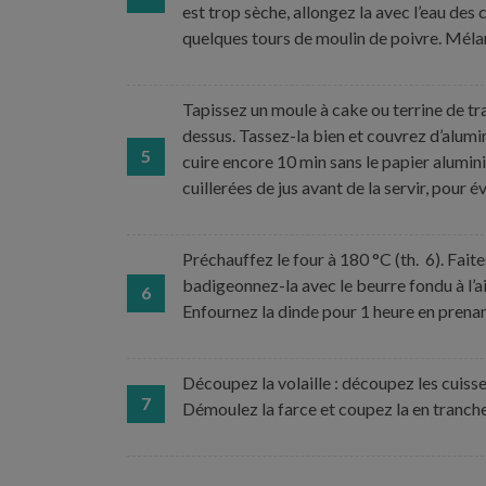
est trop sèche, allongez la avec l’eau des 
quelques tours de moulin de poivre. Mél
Tapissez un moule à cake ou terrine de tra
dessus. Tassez-la bien et couvrez d’alumin
5
cuire encore 10 min sans le papier alumini
cuillerées de jus avant de la servir, pour é
Préchauffez le four à 180 °C (th. 6). Faite
badigeonnez-la avec le beurre fondu à l’aid
6
Enfournez la dinde pour 1 heure en prenant
Découpez la volaille : découpez les cuisses
7
Démoulez la farce et coupez la en tranches