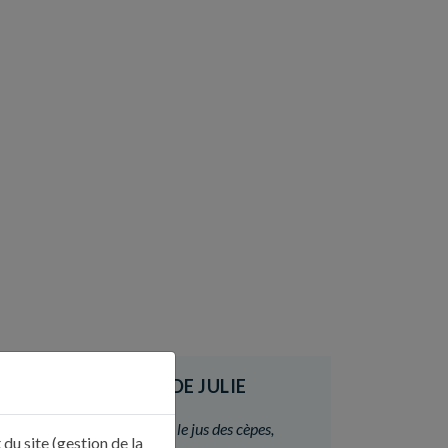
LE CONSEIL DE JULIE
«
Ne jetez surtout pas le jus des cèpes,
du site (gestion de la