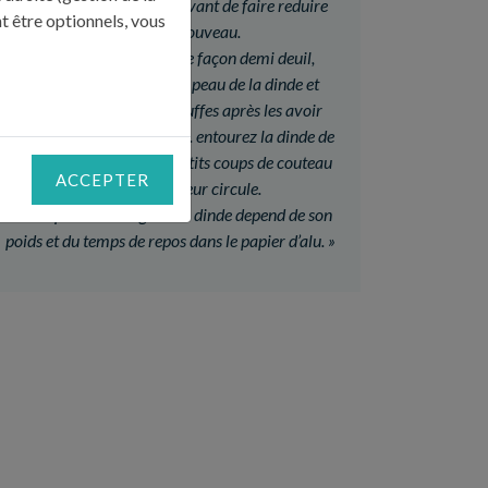
incorporez-le à la sauce avant de faire reduire
t être optionnels, vous
sur le feu à nouveau.
Pour préparer la volaille façon demi deuil,
decollez délicatement la peau de la dinde et
glissez des lamelles de truffes après les avoir
huilées ainsi que vos doigts. entourez la dinde de
papier film et piquez de petits coups de couteau
ACCEPTER
pour que la vapeur circule.
Le temps de rôtissage de la dinde depend de son
poids et du temps de repos dans le papier d’alu.
»