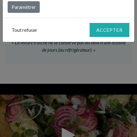
4
mandoline.
Paramétrer
LE CONSEIL DE JULIE
Tout refuser
ACCEPTER
«
La levure fraiche ne se conserve pas au-delà d’une dizaine
de jours (au réfrigérateur).
»