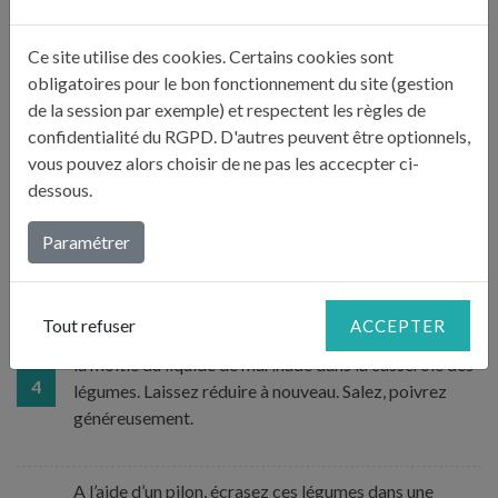
Ce site utilise des cookies. Certains cookies sont
Le lendemain, hachez les légumes de la sauce et faites-
obligatoires pour le bon fonctionnement du site (gestion
les dorer sur le feu avec 2 cuillers à soupe d’huile
2
de la session par exemple) et respectent les règles de
d’olive.
confidentialité du RGPD. D'autres peuvent être optionnels,
vous pouvez alors choisir de ne pas les accecpter ci-
Dans une casserole, préparez un roux en faisant
dessous.
fondre sur le feu le beurre, ajoutez la farine et remuez
3
30 secondes. Diluez progressivement avec 50 cl de
Paramétrer
fond de veau et faites épaissir sans cesser de remuer.
Tout refuser
ACCEPTER
Sortez le chevreuil de la marinade, filtrez-la et versez
la moitié du liquide de marinade dans la casserole des
4
légumes. Laissez réduire à nouveau. Salez, poivrez
généreusement.
A l’aide d’un pilon, écrasez ces légumes dans une