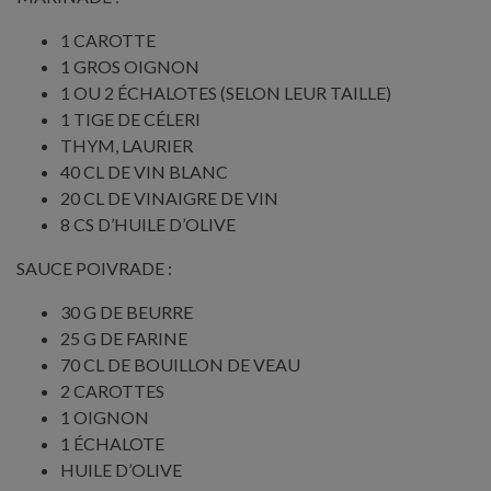
1 CAROTTE
1 GROS OIGNON
1 OU 2 ÉCHALOTES (SELON LEUR TAILLE)
1 TIGE DE CÉLERI
THYM, LAURIER
40 CL DE VIN BLANC
20 CL DE VINAIGRE DE VIN
8 CS D’HUILE D’OLIVE
SAUCE POIVRADE :
30 G DE BEURRE
25 G DE FARINE
70 CL DE BOUILLON DE VEAU
2 CAROTTES
1 OIGNON
1 ÉCHALOTE
HUILE D’OLIVE