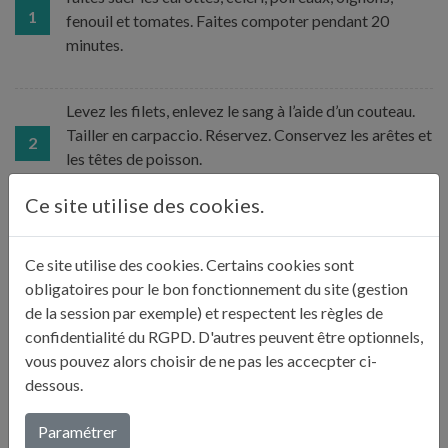
1
fenouil et tomates. Faites compoter pendant 20
minutes.
Levez les filets, enlevez le sang à l’aide d’un couteau.
Tailler en carpaccio. Réservez. Conservez les arêtes et
2
les têtes de poisson.
Ce site utilise des cookies.
Faites colorer les arêtes et ajoutez le Pernod et le vin
blanc. Faites réduire et ajoutez le concassé de
Ce site utilise des cookies. Certains cookies sont
tomates, le fumet et le reste des ingrédients. Placez
3
obligatoires pour le bon fonctionnement du site (gestion
les têtes entières, ajoutez la garniture aromatique, et
de la session par exemple) et respectent les règles de
faites cuire pendant 45 minutes.
confidentialité du RGPD. D'autres peuvent être optionnels,
vous pouvez alors choisir de ne pas les accecpter ci-
dessous.
Une fois la cuisson terminée, laissez infuser le safran
4
puis filtrez.
Paramétrer