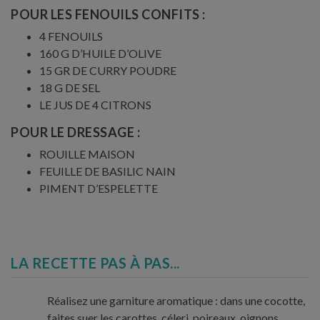
POUR LES FENOUILS CONFITS :
4 FENOUILS
160 G D’HUILE D’OLIVE
15 GR DE CURRY POUDRE
18 G DE SEL
LE JUS DE 4 CITRONS
POUR LE DRESSAGE :
ROUILLE MAISON
FEUILLE DE BASILIC NAIN
PIMENT D’ESPELETTE
LA RECETTE PAS À PAS...
Réalisez une garniture aromatique : dans une cocotte,
faites suer les carottes, céleri, poireaux, oignons,