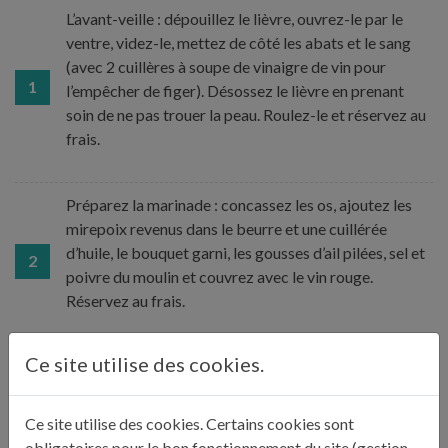
L’avant-veille : dépouillez le lièvre, ouvrez-le par le
ventre, videz-le, mettez de côté les abats et le sang
(avec 2 cuillères à soupe de vinaigre de vin pour
1
l’empêcher de figer). Désossez le lièvre en prenant
soin de ne pas trouer la peau. Roulez-le et réservez au
frais.
Préparez la marinade : concassez les os, ajoutez les
mirepoix revenus dans le beurre et une cuillérée
d’huile, le bouquet garni, les gousses d’ail pilées, sel et
2
poivre du moulin et couvrez avec le vin rouge.
Réservez au frais.
Ce site utilise des cookies.
Préparez les ingrédients de la farce : coupez en petits
dés les viandes, mouillez le pain de mie avec le cognac
3
et le pineau, ajoutez sel et épices, les gousses d’ail
Ce site utilise des cookies. Certains cookies sont
pilées, mélangez et laissez reposer jusqu’au lendemain.
obligatoires pour le bon fonctionnement du site (gestion