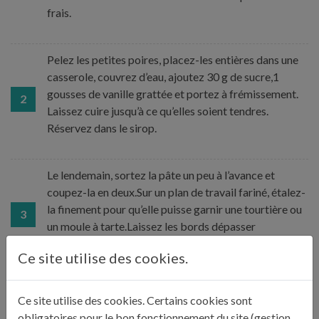
frais.
Pelez les petites poires, placez-les entières dans une
casserole, couvrez d’eau, ajoutez 30 g de sucre,1
gousses de vanille grattée et portez à frémissement.
2
Laissez cuire jusqu’à ce qu’elles soient tendres.
Réservez dans le sirop.
Le lendemain, sortez la pâte un peu à l’avance et
coupez-la en deux.Sur un plan de travail fariné, étalez-
la finement pour qu’elle puisse garnir une tourtière ou
3
un moule à tarte.Laissez les bords dépasser
légèrement. Réservez au frais.
Ce site utilise des cookies.
Pelez les poires William et coupez-les en 4 pour
Ce site utilise des cookies. Certains cookies sont
retirer les pépins, coupez-les ensuite dans la largeur
obligatoires pour le bon fonctionnement du site (gestion