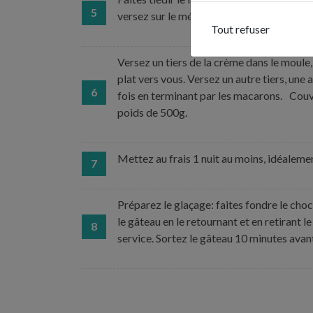
5
versez sur le mélange beurre-sucre. Fouet
Tout refuser
Versez un tiers de la crème dans le moul
plat vers vous. Versez un autre tiers, u
6
fois en terminant par les macarons. Couvr
poids de 500g.
Mettez au frais 1 nuit au moins, idéaleme
7
Préparez le glaçage: faites fondre le ch
le gâteau en le retournant et en retirant l
8
service. Sortez le gâteau 10 minutes avan