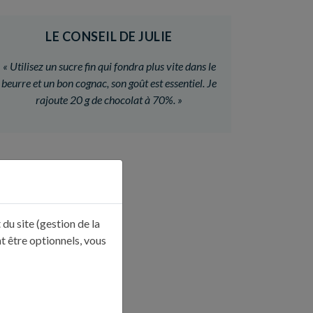
LE CONSEIL DE JULIE
«
Utilisez un sucre fin qui fondra plus vite dans le
beurre et un bon cognac, son goût est essentiel. Je
rajoute 20 g de chocolat à 70%.
»
du site (gestion de la
t être optionnels, vous