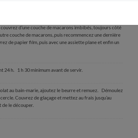
tez au fouet électrique quelques instants.
e, couvrez d’une couche de macarons imbibés, toujours côté
ne autre couche de macarons, puis recommencez une dernière
ez de papier film, puis avec une assiette plane et enfin un
nt 24 h. 1 h 30 minimum avant de servir.
ocolat au bain-marie, ajoutez le beurre et remuez. Démoulez
e cercle. Couvrez de glaçage et mettez au frais jusqu’au
t de le découper.