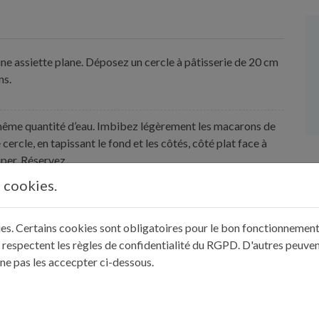
 une assiette plane. Déposez un cercle à pâtisserie de 20 cm
ns.
 même quantité d’eau. Imbibez légèrement les macarons de
cercle, en tapissant le fond et les côtés, côté plat face à
ouper. Réservez.
s cookies.
hette puis fouettez une minute avec un fouet électrique
ent.
kies. Certains cookies sont obligatoires pour le bon fonctionnement 
 respectent les règles de confidentialité du RGPD. D'autres peuven
 ne pas les accecpter ci-dessous.
at au bain-marie et versez-le dans un grand saladier.
jaunes en fouettant. Incorporez le mélange au chocolat, puis