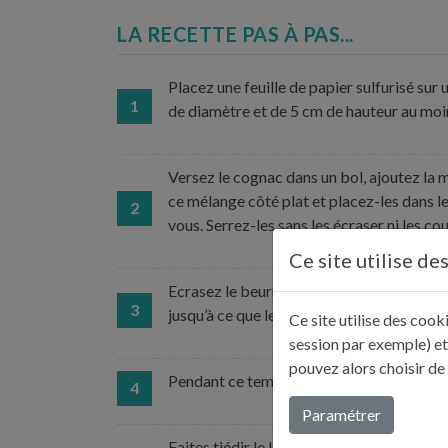
LA RECETTE PAS À PAS...
Placez une feuille de papier sulfurisé sur
1
de diamètre et de 5 cm de hauteur au moi
Versez le cognac dans un bol, ajoutez la
ce mélange côté plat et placez-les dans le 
2
vous. Serrez-les sans les écraser ni les c
Ce site utilise de
Ecrasez le beurre avec le sucre à la fourc
3
jusqu’à ce que le mélange mousse légèrem
Ce site utilise des coo
session par exemple) et
pouvez alors choisir de
Pendant ce temps, faites fondre le chocol
4
Paramétrer
Faites tiédir le lait et versez-le sur les 