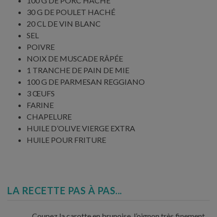
100 G DE PORC HACHÉ
30 G DE POULET HACHÉ
20 CL DE VIN BLANC
SEL
POIVRE
NOIX DE MUSCADE RÂPÉE
1 TRANCHE DE PAIN DE MIE
100 G DE PARMESAN REGGIANO
3 ŒUFS
FARINE
CHAPELURE
HUILE D’OLIVE VIERGE EXTRA
HUILE POUR FRITURE
LA RECETTE PAS À PAS...
Coupez la carotte en brunoise, l’oignon très finement