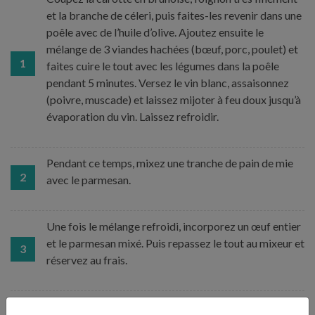
et la branche de céleri, puis faites-les revenir dans une
poêle avec de l’huile d’olive. Ajoutez ensuite le
mélange de 3 viandes hachées (bœuf, porc, poulet) et
1
faites cuire le tout avec les légumes dans la poêle
pendant 5 minutes. Versez le vin blanc, assaisonnez
(poivre, muscade) et laissez mijoter à feu doux jusqu’à
évaporation du vin. Laissez refroidir.
Pendant ce temps, mixez une tranche de pain de mie
2
avec le parmesan.
Une fois le mélange refroidi, incorporez un œuf entier
et le parmesan mixé. Puis repassez le tout au mixeur et
3
réservez au frais.
Malaxez chaque olive pour aider la chair à se décoller