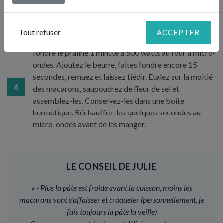
surface froide et laissez refroidir.
Tout refuser
ACCEPTER
Éventuellement, réalisez la ganache pralinée en faisant
fondre le praliné 1 minute à 500 watts au four à micro-
ondes. Ajoutez le beurre, faites fondre encore 15
secondes, remuez et laissez tiédir. Etalez sur la moitié
6
des macarons, saupoudrez de fleur de sel et
assemblez-les. Conservez-les dans une boite
hermétique. Réchauffez-les quelques secondes au
micro-ondes avant de les manger.
LE CONSEIL DE JULIE
«
- Plus la pâte est froide avant la cuisson, moins les
macarons vont s’affaisser et craqueler (personnellement, je
fais toujours la pâte la veille)