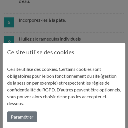
d’eau.
Incorporez-les à la pâte.
5
Huilez six ramequins individuels
6
Ce site utilise des cookies.
Versez la pâte aux trois-quarts de leur hauteur, lissez
bien la surface en donnant de petites secousses aux
7
Ce site utilise des cookies. Certains cookies sont
moules, puis enfournez pendant 20 min.
obligatoires pour le bon fonctionnement du site (gestion
de la session par exemple) et respectent les règles de
confidentialité du RGPD. D'autres peuvent être optionnels,
Servez les muffins tièdes ou froids, avec du beurre, du
8
vous pouvez alors choisir de ne pas les accecpter ci-
fromage ou de la crème anglaise.
dessous.
Paramétrer
LE CONSEIL DE JULIE