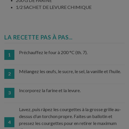
200 G DE FARINE
1/2 SACHET DE LEVURE CHIMIQUE
LA RECETTE PAS À PAS...
Préchauffez le four à 200 °C (th. 7).
1
Mélangez les œufs, le sucre, le sel, la vanille et l’huile.
2
Incorporez la farine et la levure.
3
Lavez, puis râpez les courgettes à la grosse grille au-
dessus d’un torchon propre. Faites un ballotin et
4
pressez les courgettes pour en retirer le maximum