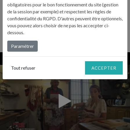
obligatoires pour le bon fonctionnement du site (gestion
Pour faire les croûtons vous-même : coupez le pain de
de la session par exemple) et respectent les règles de
campagne en croûtons et faites-les dorer dans 20 g de
confidentialité du RGPD. D'autres peuvent être optionnels,
beurre fondu à la poêle avec 1 gousse d’ail coupée en deux.
»
vous pouvez alors choisir de ne pas les accecpter ci-
dessous.
Paramétrer
Tout refuser
ACCEPTER