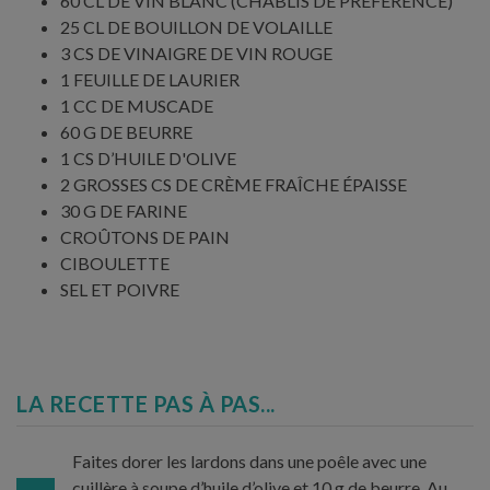
60 CL DE VIN BLANC (CHABLIS DE PRÉFÉRENCE)
25 CL DE BOUILLON DE VOLAILLE
3 CS DE VINAIGRE DE VIN ROUGE
1 FEUILLE DE LAURIER
1 CC DE MUSCADE
60 G DE BEURRE
1 CS D’HUILE D'OLIVE
2 GROSSES CS DE CRÈME FRAÎCHE ÉPAISSE
30 G DE FARINE
CROÛTONS DE PAIN
CIBOULETTE
SEL ET POIVRE
LA RECETTE PAS À PAS...
Faites dorer les lardons dans une poêle avec une
cuillère à soupe d’huile d’olive et 10 g de beurre. Au