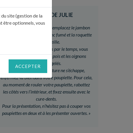
LE CONSEIL DE JULIE
du site (gestion de la
t être optionnels, vous
«
Pour varier les saveurs, remplacez le jambon
de Pays par du jambon blanc fumé et la roquette
par de l’oseille.
Si vous êtes vraiment pris par le temps, vous
pouvez utiliser les petits pois et les oignons
grelots surgelés.
ACCEPTER
Pour éviter que la garniture ne s’échappe,
enfermez-la bien dans votre paupiette. Pour cela,
au moment de rouler votre paupiette, rabattez
les côtés vers l’intérieur, et fixez ensuite avec le
cure-dents.
Pour la présentation, n’hésitez pas à couper vos
paupiettes en deux et à les présenter ouvertes.
»