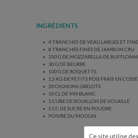
INGRÉDIENTS
4 TRANCHES DE VEAU LARGES ET FINE
8 TRANCHES FINES DE JAMBON CRU
250 G DE MOZZARELLA DE BUFFLONN
30 G DE BEURRE
100 G DE ROQUETTE
1,5 KG DE PETITS POIS FRAIS EN COSSE
20 OIGNONS GRELOTS
10 CL DE VIN BLANC
1 CUBE DE BOUILLON DE VOLAILLE
1 CC DE SUCRE EN POUDRE
POIVRE DU MOULIN
Ce site utilise de