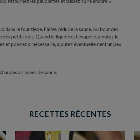
oux, retournez les paupiettes et laissez cuire encore 5
ud dans le four tiède. Faites réduire la sauce. Au bout des
e des petits pois. Quand le liquide est évaporé, ajoutez le
lez et poivrez si nécessaire, ajoutez éventuellement un peu
s chaudes arrosées de sauce.
RECETTES RÉCENTES