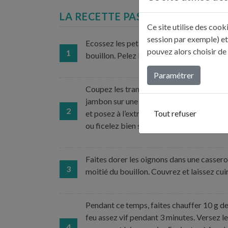
LA RECETTE PAS À PAS...
Ce site utilise des coo
session par exemple) et
Ecossez les petits pois. Dans une petite c
pouvez alors choisir de
1
bouillon. Pelez les oignons. Lavez et essor
Paramétrer
Coupez les tranches de veau en 2 dans la 
jambon sur une tranche de veau et étalez
2
Tout refuser
et posez à l’extrémité une petite poignée
ou ficelez bien serré. Préparez les autre
Faites dorer les oignons dans une casserol
3
moitié du bouillon. Couvrez et laissez cuir
Pendant ce temps, faites chauffer 10 g de
feu assez vif pendant 3 minutes. Versez le 
4