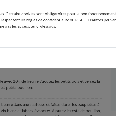
kies. Certains cookies sont obligatoires pour le bon fonctionnement 
 respectent les règles de confidentialité du RGPD. D'autres peuven
asserole, faites chauffer 50 cl d’eau avec le cube de
 ne pas les accecpter ci-dessous.
er la roquette.
longueur. Aplatissez-les légèrement. Posez une tranche de
 dessus un peu de mozzarella émincée. Poivrez légèrement
 de roquette, roulez le tout et piquez avec deux cure-dents
s paupiettes de la même façon.
e avec 20 g de beurre. Ajoutez les petits pois et versez la
e à petits bouillons.
 beurre dans une sauteuse et faites dorer les paupiettes à
vin blanc et laissez évaporer. Ajoutez le reste de bouillon,