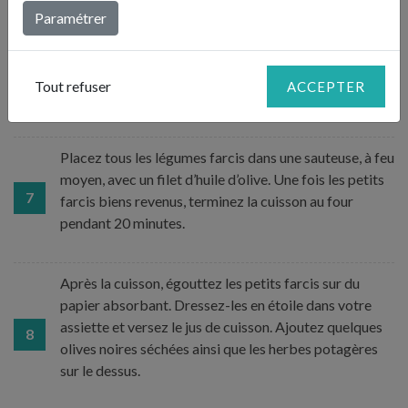
Paramétrer
Faites blanchir les 2 fonds d’artichauts, puis mettez de
la farce sur un fond d’artichaut et disposez le
6
Tout refuser
ACCEPTER
deuxième fond par-dessus.
Placez tous les légumes farcis dans une sauteuse, à feu
moyen, avec un filet d’huile d’olive. Une fois les petits
7
farcis biens revenus, terminez la cuisson au four
pendant 20 minutes.
Après la cuisson, égouttez les petits farcis sur du
papier absorbant. Dressez-les en étoile dans votre
assiette et versez le jus de cuisson. Ajoutez quelques
8
olives noires séchées ainsi que les herbes potagères
sur le dessus.