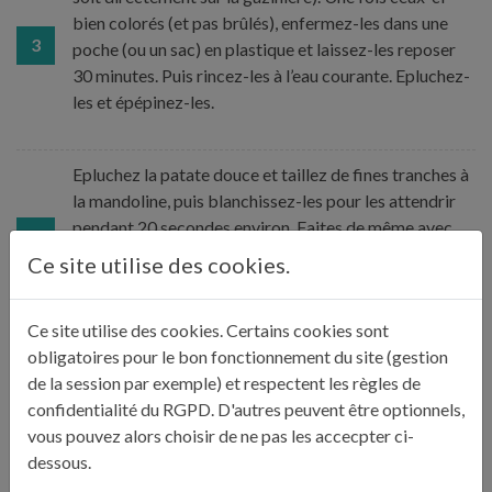
bien colorés (et pas brûlés), enfermez-les dans une
3
poche (ou un sac) en plastique et laissez-les reposer
30 minutes. Puis rincez-les à l’eau courante. Epluchez-
les et épépinez-les.
Epluchez la patate douce et taillez de fines tranches à
la mandoline, puis blanchissez-les pour les attendrir
pendant 20 secondes environ. Faites de même avec
4
une pomme de terre à chair ferme en conservant sa
Ce site utilise des cookies.
peau.
Ce site utilise des cookies. Certains cookies sont
Disposez ensuite la farce dans les tomates et les
obligatoires pour le bon fonctionnement du site (gestion
poivrons. Farcissez également les tranches de patate
de la session par exemple) et respectent les règles de
douce et de pomme de terre. Pour cela, réalisez un lit
confidentialité du RGPD. D'autres peuvent être optionnels,
5
avec les tranches placées à la verticale. Roulez le tout
vous pouvez alors choisir de ne pas les accecpter ci-
dans le torchon et serrez bien pour mieux renfermer la
dessous.
farce.