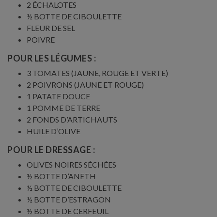
2 ÉCHALOTES
½ BOTTE DE CIBOULETTE
FLEUR DE SEL
POIVRE
POUR LES LÉGUMES :
3 TOMATES (JAUNE, ROUGE ET VERTE)
2 POIVRONS (JAUNE ET ROUGE)
1 PATATE DOUCE
1 POMME DE TERRE
2 FONDS D’ARTICHAUTS
HUILE D’OLIVE
POUR LE DRESSAGE :
OLIVES NOIRES SÉCHÉES
½ BOTTE D’ANETH
½ BOTTE DE CIBOULETTE
½ BOTTE D’ESTRAGON
½ BOTTE DE CERFEUIL