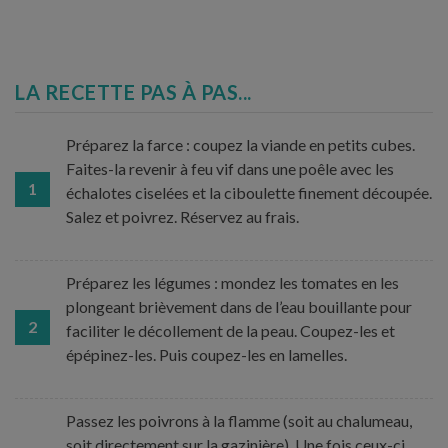
LA RECETTE PAS À PAS...
Préparez la farce : coupez la viande en petits cubes.
Faites-la revenir à feu vif dans une poêle avec les
1
échalotes ciselées et la ciboulette finement découpée.
Salez et poivrez. Réservez au frais.
Préparez les légumes : mondez les tomates en les
plongeant brièvement dans de l’eau bouillante pour
2
faciliter le décollement de la peau. Coupez-les et
épépinez-les. Puis coupez-les en lamelles.
Passez les poivrons à la flamme (soit au chalumeau,
soit directement sur la gazinière). Une fois ceux-ci