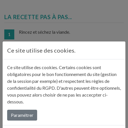
LA RECETTE PAS À PAS...
Rincez et séchez la viande.
1
Ce site utilise des cookies.
Dans une casserole, versez 2 litres d’eau, le sel et le
sucre. Ajoutez le laurier, le romarin, l’origan et le
piment. Faites chauffer jusqu’à dissolution. Versez
Ce site utilise des cookies. Certains cookies sont
dans un plat pouvant contenir l’épaule, ajoutez 3 litres
obligatoires pour le bon fonctionnement du site (gestion
2
d’eau bien froide (voire 3 kg de glaçons) et plongez
de la session par exemple) et respectent les règles de
l’épaule. Elle doit être quasiment immergée. Rajoutez
confidentialité du RGPD. D'autres peuvent être optionnels,
de l’eau si nécessaire. Maintenez-la immergée avec
vous pouvez alors choisir de ne pas les accecpter ci-
des poids. Laissez mariner une nuit au frais.
dessous.
Paramétrer
Le lendemain, sortez l’épaule du liquide et séchez-la.
Préparez l’assaisonnement : mélangez tous les