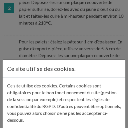
pièce. Déposez-les sur une plaque recouverte de
2
papier sulfurisé, dorez-les avec du jaune d'œuf ou du
lait et faites-les cuire à mi-hauteur pendant environ 10
minutes à 210°C.
Pour les palets : étalez la pâte sur 1 cm d’épaisseur. En
guise d’emporte-pièce, utilisez un verre de 5-6 cm de
diamètre. Déposez-les sur une plaque recouverte de
papier sulfurisé, dorez-les, piquez-les avec une
3
Ce site utilise des cookies.
fourchette pour éviter que les gâteaux gonflent à la
cuisson. Enfournez pour 15 minutes de cuisson
environ à 210°C.
Ce site utilise des cookies. Certains cookies sont
obligatoires pour le bon fonctionnement du site (gestion
de la session par exemple) et respectent les règles de
Sortez les biscuits du four et laissez-les reposer une
confidentialité du RGPD. D'autres peuvent être optionnels,
4
quinzaine de minutes avant dégustation.
vous pouvez alors choisir de ne pas les accecpter ci-
dessous.