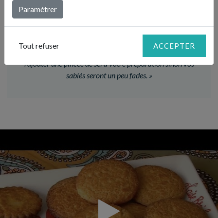
LE CONSEIL DE JULIE
Paramétrer
«
J’utilise du beurre et du lait provenant de la race de vache
bretonne « pie noir ».
Tout refuser
ACCEPTER
Si vous n’avez pas de beurre demi-sel, n’oubliez pas de
rajouter une pincée de sel à votre préparation sinon vos
sablés seront un peu fades.
»