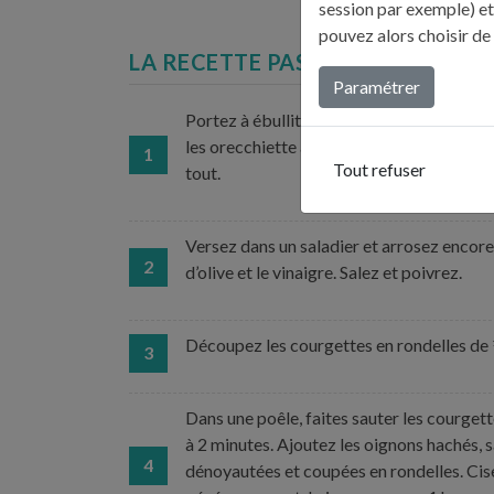
session par exemple) et
pouvez alors choisir de
LA RECETTE PAS À PAS...
Paramétrer
Portez à ébullition une grande casserole d’
les orecchiette al dente et ajoutez les pet
1
Tout refuser
tout.
Versez dans un saladier et arrosez encore 
2
d’olive et le vinaigre. Salez et poivrez.
Découpez les courgettes en rondelles de 
3
Dans une poêle, faites sauter les courgette
à 2 minutes. Ajoutez les oignons hachés, 
4
dénoyautées et coupées en rondelles. Cisel