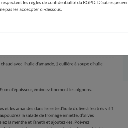
 respectent les règles de confidentialité du RGPD. D'autres peuven
 ne pas les accecpter ci-dessous.
eau bouillante salée. Ecossez les petits pois. Faites cuire
its pois 3 minutes avant la fin de la cuisson. Egouttez le
chaud avec l’huile d’amande, 1 cuillère à soupe d’huile
½ cm d’épaisseur, émincez finement les oignons.
s et les amandes dans le reste d’huile d’olive à feu très vif 1
saupoudrez la salade de fromage émietté, d’olives
ez la menthe et l’aneth et ajoutez-les. Poivrez