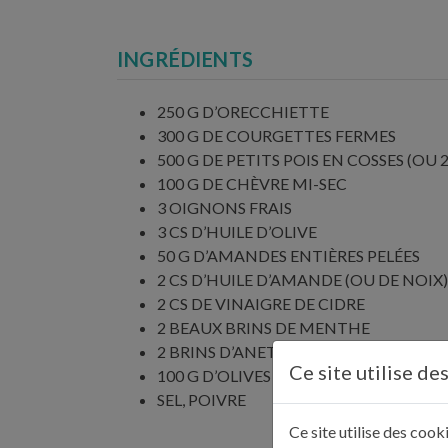
INGRÉDIENTS
250 G D’ORECCHIETTE
300 G DE COURGETTES FERMES
500 G DE PETITS POIS EN COSSES (OU 
100 G DE CHÈVRE MI-SEC
3 OIGNONS FRAIS
3 CS D’HUILE D’OLIVE
50 G D’AMANDES ENTIÈRES PELÉES
2 CS D’HUILE D’AMANDE (OU DE NOIX)
2 CS DE VINAIGRE DE CIDRE
2 BEAUX BRINS DE MENTHE
2 BRINS D’ANETH
Ce site utilise de
100 G D’OLIVES NOIRES
SEL, POIVRE
Ce site utilise des coo