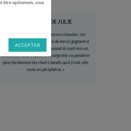
t être optionnels, vous
LE CONSEIL DE JULIE
«
Assaisonnez les pâtes encore chaudes : les
féculents (pâtes, riz, pomme de terre) gagnent à
ACCEPTER
être assaisonnés à chaud quand ils sont mis en
salade. De cette façon, la vinaigrette va pénétrer
plus facilement les chairs tandis qu’à froid, elle
reste en périphérie.
»