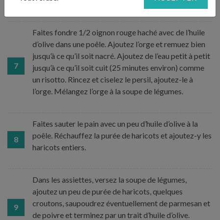
Faites fondre 1/2 oignon rouge haché avec de l’huile
d’olive dans une poêle. Ajoutez l’orge et remuez bien
jusqu’à ce qu’il soit nacré. Ajoutez de l’eau petit à petit
7
jusqu’à ce qu’il soit cuit (25 minutes environ) comme
un risotto. Rincez et ciselez le persil, ajoutez-le à
l’orge. Mélangez l’orge à la soupe de légumes.
Faites sauter le pain avec un peu d’huile d’olive à la
poêle. Réchauffez la purée de haricots et ajoutez-y les
8
haricots entiers.
Dans les assiettes, versez la soupe de légumes,
ajoutez un peu de purée de haricots, quelques
croutons, saupoudrez éventuellement de parmesan et
9
de poivre et terminez par un trait d’huile d’olive.