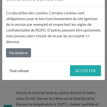
papier sulfurisé sur une épaisseur de 3 à 4 mm
2
d’épaisseur. Etalez la pâte sur votre moule (env. 28 cm
Ce site utilise des cookies. Certains cookies sont
de diamètre). Foncez votre moule. Coupez les bords
obligatoires pour le bon fonctionnement du site (gestion
puis mettez la au congélateur pendant 15 minutes.
de la session par exemple) et respectent les règles de
confidentialité du RGPD. D'autres peuvent être optionnels,
vous pouvez alors choisir de ne pas les accecpter ci-
Préchauffez le four à 160° C, chaleur ventilée.
dessous.
Préparez la crème au citron en pressant vos citrons
pour obtenir 20 cl de jus. Rajoutez le sucre glace en le
Paramétrer
tamisant, 3 jaunes d'oeufs et 3 oeufs entiers.
3
Mélangez et intégrez le zeste d'un demi citron bio.
Vous pouvez ajouter des pistils de safran en prenant le
Tout refuser
ACCEPTER
temps de les faire macérer dans votre beurre fondu
une heure avant. Ajoutez les à la pate.
Glissez le fond de tarte au centre du four et faites
cuire 25 min. Versez la crème sur le fond de tarte.
Baissez la température à 150°C, chaleur ventilée et