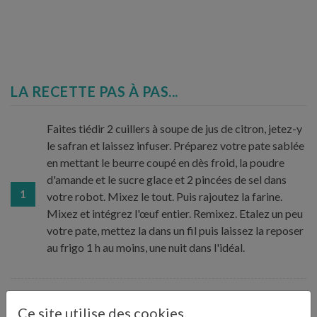
LA RECETTE PAS À PAS...
Faites tiédir 2 cuillers à soupe de jus de citron, jetez-y
le safran et laissez infuser. Préparez votre pate sablée
en mettant le beurre coupé en dès froid, la poudre
d'amande et le sucre glace et 2 pincées de sel dans
1
votre robot. Mixez le tout. Puis rajoutez la farine.
Mixez et intégrez l'œuf entier. Remixez. Etalez un peu
votre pate, mettez la dans un fil puis laissez la reposer
au frigo 1 h au moins, une nuit dans l'idéal.
Sortez votre pate sablée une heure avant de la
Ce site utilise des cookies.
travailler. Etalez votre pate à l'aide de deux feuilles de