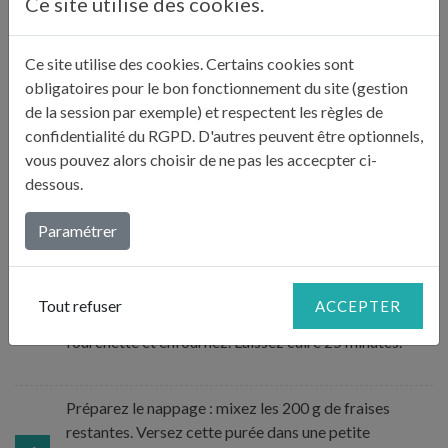
Ce site utilise des cookies.
2
moins la chaleur). Remettez-la au frais 20 minutes, le
temps de préparer la suite.
Ce site utilise des cookies. Certains cookies sont
obligatoires pour le bon fonctionnement du site (gestion
de la session par exemple) et respectent les règles de
Préchauffez le four à 150°C ventilé.
3
confidentialité du RGPD. D'autres peuvent être optionnels,
vous pouvez alors choisir de ne pas les accecpter ci-
Préparez la crème d’amandes : dans le mixeur, versez
dessous.
tous les ingrédients et mixez pour les mélanger.
4
Réservez au frais.
Paramétrer
Pendant ce temps, lavez et coupez 800 g de fraises en
Tout refuser
ACCEPTER
deux. Piquez la pâte de toutes parts avec une
5
fourchette et enfournez. Laissez cuire 25 minutes.
Préparez le nappage : mixez les 200 g de fraises
restantes. Versez cette purée dans une petite