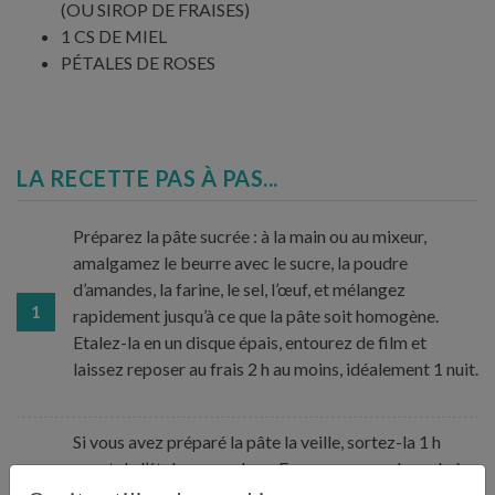
(OU SIROP DE FRAISES)
1 CS DE MIEL
PÉTALES DE ROSES
LA RECETTE PAS À PAS...
Préparez la pâte sucrée : à la main ou au mixeur,
amalgamez le beurre avec le sucre, la poudre
d’amandes, la farine, le sel, l’œuf, et mélangez
1
rapidement jusqu’à ce que la pâte soit homogène.
Etalez-la en un disque épais, entourez de film et
laissez reposer au frais 2 h au moins, idéalement 1 nuit.
Si vous avez préparé la pâte la veille, sortez-la 1 h
avant de l’étaler au rouleau. Foncez un grand moule à
tarte (évitez les moules en céramique qui conduisent