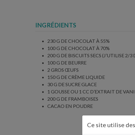
INGRÉDIENTS
230 G DE CHOCOLAT À 55%
100 G DE CHOCOLAT À 70%
200 G DE BISCUITS SECS (J’UTILISE 2/
100 G DE BEURRE
2 GROS ŒUFS
150 G DE CRÈME LIQUIDE
30 G DE SUCRE GLACE
1 GOUSSE OU 1 CC D’EXTRAIT DE VANI
200 G DE FRAMBOISES
CACAO EN POUDRE
Ce site utilise de