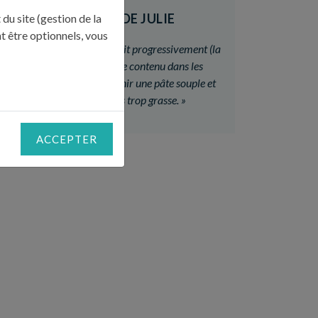
LE CONSEIL DE JULIE
du site (gestion de la
t être optionnels, vous
«
Ajoutez le beurre au biscuit progressivement (la
quantité dépend de celle contenu dans les
biscuits) : vous devez obtenir une pâte souple et
homogène mais pas trop grasse.
»
ACCEPTER