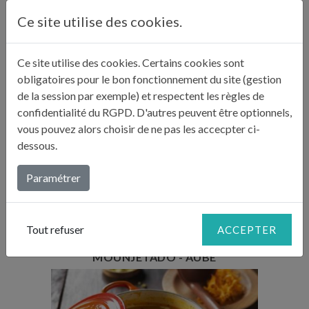
Temps de préparation : 1h
Ce site utilise des cookies.
Temps de cuisson : 2h + 1h
Temps de repos : 12h
Nombre de couverts : 8
Ce site utilise des cookies. Certains cookies sont
obligatoires pour le bon fonctionnement du site (gestion
COUSCOUS DE JULIE
de la session par exemple) et respectent les règles de
confidentialité du RGPD. D'autres peuvent être optionnels,
vous pouvez alors choisir de ne pas les accecpter ci-
dessous.
Paramétrer
Temps de préparation : 15 min
Temps de cuisson : 3h15
Nombre de couverts : 12
Tout refuser
ACCEPTER
MOUNJETADO - AUBE