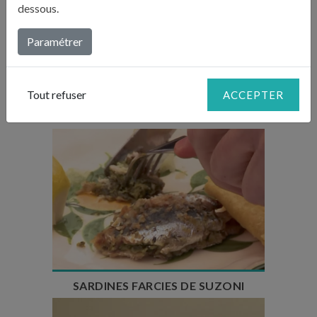
dessous.
Temps de préparation : 5 min
Paramétrer
Temps de cuisson : 3 min
Temps de repos : 1h
Nombre de couverts : 4
Tout refuser
ACCEPTER
SARDINES FRITES À LA PORTUGAISE
Temps de préparation : 50 min
Temps de cuisson : 25 min
Nombre de couverts : 4 à 8
SARDINES FARCIES DE SUZONI