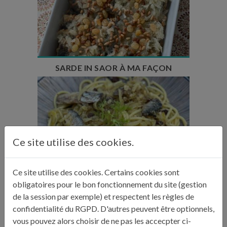
Temps de préparation : 25 min
Temps de cuisson : 15 min
Temps de repos : 24h
Nombre de couverts : 6
SARDE IN SAOR À MA FAÇON
Temps de préparation : 20 min
Ce site utilise des cookies.
Temps de cuisson : 10 min
Nombre de couverts : 4
Ce site utilise des cookies. Certains cookies sont
obligatoires pour le bon fonctionnement du site (gestion
BUCATINI ALLE SARDE
de la session par exemple) et respectent les règles de
confidentialité du RGPD. D'autres peuvent être optionnels,
vous pouvez alors choisir de ne pas les accecpter ci-