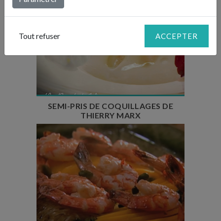
Tout refuser
ACCEPTER
Temps de préparation : 25 min
Temps de cuisson : 6 min
Temps de repos : 50 min
Nombre de couverts : 4
SEMI-PRIS DE COQUILLAGES DE
THIERRY MARX
Temps de préparation : 20 min
Temps de cuisson : 12 min
Nombre de couverts : 4 à 6