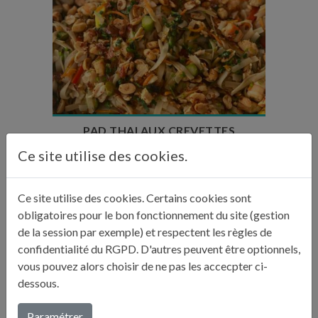
Temps de préparation : 35 min
Temps de cuisson : 20 min
Nombre de couverts : 6
PAD THAI AUX CREVETTES
Ce site utilise des cookies.
Ce site utilise des cookies. Certains cookies sont
Temps de préparation : 45 min
obligatoires pour le bon fonctionnement du site (gestion
Temps de cuisson : 3h15
de la session par exemple) et respectent les règles de
Temps de repos : 24h
confidentialité du RGPD. D'autres peuvent être optionnels,
Nombre de couverts : 4
vous pouvez alors choisir de ne pas les accecpter ci-
dessous.
SOUPE PHÒ DE VIM
Paramétrer