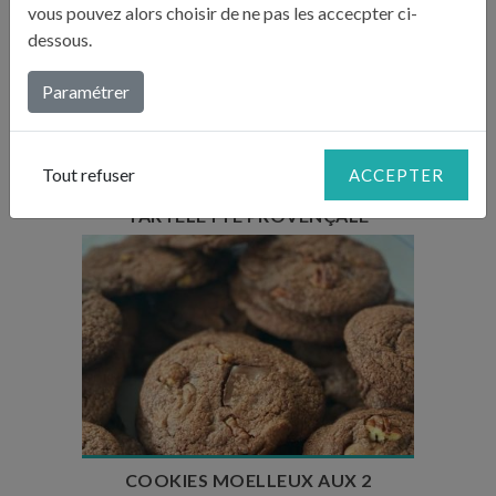
vous pouvez alors choisir de ne pas les accecpter ci-
dessous.
Temps de préparation : 20 min
Paramétrer
Temps de cuisson : 15 min + 25 min
Temps de repos : 1h + 15 minutes
Nombre de couverts : 6
Tout refuser
ACCEPTER
TARTELETTE PROVENÇALE
Temps de préparation : 15 min
Temps de cuisson : 13 min
Temps de repos : 1h
Nombre de couverts : 20 cookies
COOKIES MOELLEUX AUX 2