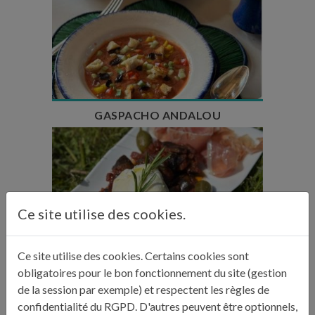
Temps de préparation : 35 min
Temps de repos : 2h
Nombre de couverts : 6
GASPACHO ANDALOU
Temps de préparation : 15 min
Ce site utilise des cookies.
Temps de cuisson : 2h45
Nombre de couverts : 6
Ce site utilise des cookies. Certains cookies sont
obligatoires pour le bon fonctionnement du site (gestion
AUBERGINES CONFITES DE LILI
de la session par exemple) et respectent les règles de
confidentialité du RGPD. D'autres peuvent être optionnels,