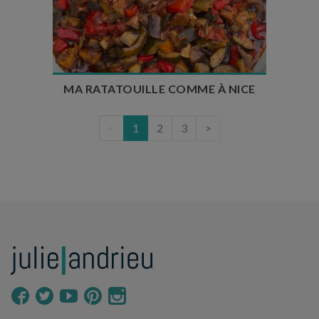
Temps de préparation : 35 min
Temps de cuisson : 1h50
Nombre de couverts : 8
MA RATATOUILLE COMME À NICE
<
1
2
3
>