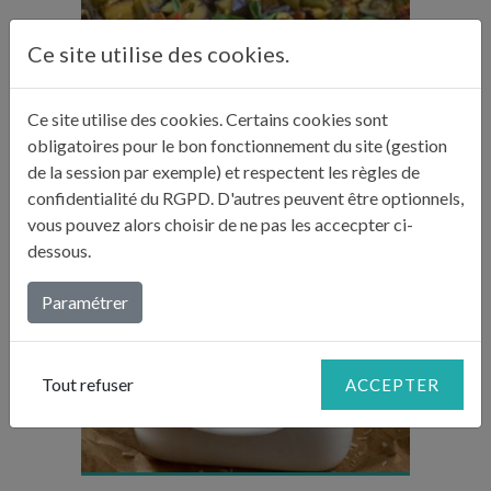
Ce site utilise des cookies.
Temps de préparation : 1h
Ce site utilise des cookies. Certains cookies sont
Temps de cuisson : 25 min
obligatoires pour le bon fonctionnement du site (gestion
Nombre de couverts : 6
de la session par exemple) et respectent les règles de
confidentialité du RGPD. D'autres peuvent être optionnels,
vous pouvez alors choisir de ne pas les accecpter ci-
CAPONATA
dessous.
Paramétrer
Temps de préparation : 30 min
Tout refuser
ACCEPTER
Temps de cuisson : 1h30
Nombre de couverts : 4