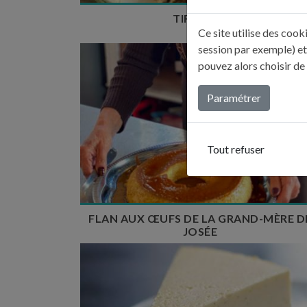
TIRAMISÙ
Ce site utilise des coo
session par exemple) et
pouvez alors choisir de
Paramétrer
Temps de préparation : 15 min
Temps de cuisson : 55 min
Tout refuser
Nombre de couverts : 6
FLAN AUX ŒUFS DE LA GRAND-MÈRE D
JOSÉE