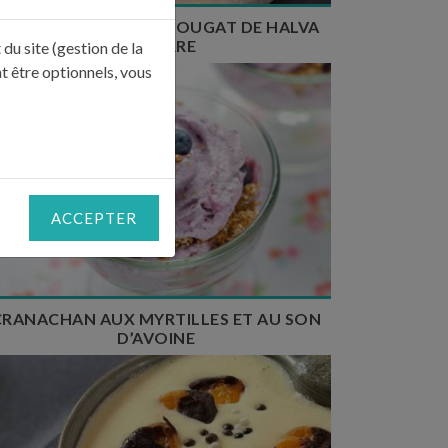
FONTAINEBLEAU AU NOUGAT DE HALVA
DE PIERRE
du site (gestion de la
t être optionnels, vous
Temps de préparation : 10 min
Temps de cuisson : 5 min
ACCEPTER
Nombre de couverts : 4
CRANACHAN AUX MYRTILLES ET AU SON
D’AVOINE