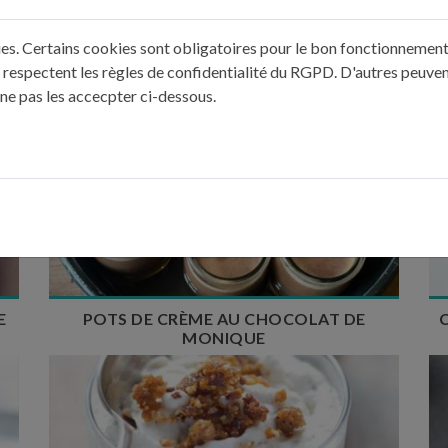
NUAGE DE CRÈME AUX NOISETTES ET
CHAPELURE DE ...
kies. Certains cookies sont obligatoires pour le bon fonctionnement 
 respectent les règles de confidentialité du RGPD. D'autres peuven
 ne pas les accecpter ci-dessous.
Temps de préparation : 20 min
Temps de cuisson : 1h
Nombre de couverts : 4 à 6
E
POTS DE CRÈME AU CHOCOLAT DE
MONIQUE