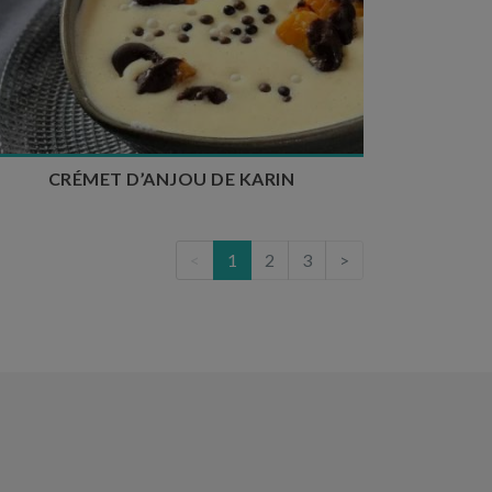
Temps de préparation : 10 min
Temps de repos : 24h à 48h
Nombre de couverts : 4
CRÉMET D’ANJOU DE KARIN
<
1
2
3
>