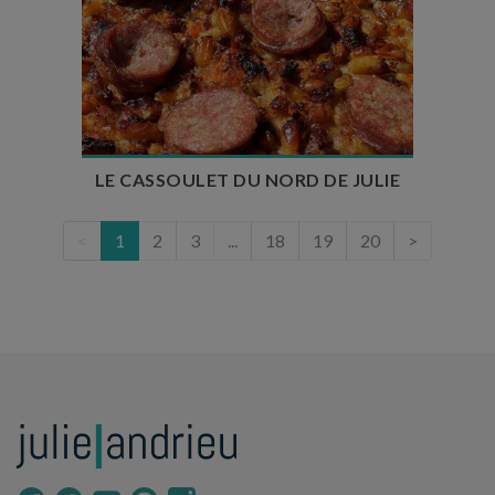
Temps de préparation : 1h
Temps de cuisson : 3h30
Nombre de couverts : 6
LE CASSOULET DU NORD DE JULIE
<
1
2
3
...
18
19
20
>