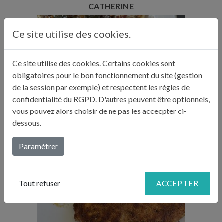
CATHERINE
Ce site utilise des cookies.
Ce site utilise des cookies. Certains cookies sont
Temps de préparation : 1 h
Temps de cuisson : 15 min
obligatoires pour le bon fonctionnement du site (gestion
Temps de repos : 45 min
de la session par exemple) et respectent les règles de
Nombre de couverts : 6 à 8
confidentialité du RGPD. D'autres peuvent être optionnels,
vous pouvez alors choisir de ne pas les accecpter ci-
dessous.
MEZZELUNE AUX MARRONS,
RICOTTA ET JAMBON DE PARME
Paramétrer
Tout refuser
ACCEPTER
Temps de préparation : 20 min
Temps de cuisson : 5-7 min
Nombre de couverts : 4