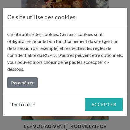
Ce site utilise des cookies.
Temps de préparation : 20 min
Nombre de couverts : 2
Ce site utilise des cookies. Certains cookies sont
obligatoires pour le bon fonctionnement du site (gestion
de la session par exemple) et respectent les règles de
TARTARE DE CREVETTES ET SALADE
confidentialité du RGPD. D'autres peuvent être optionnels,
TRÉVISE
vous pouvez alors choisir de ne pas les accecpter ci-
dessous.
Paramétrer
Temps de préparation : 30 min
Temps de cuisson : 30 à 40 minutes
Tout refuser
ACCEPTER
Nombre de couverts : 4
LES VOL-AU-VENT TROUVILLAIS DE