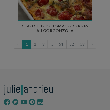
Temps de cuisson : 1 heure
Nombre de couverts : 4
CLAFOUTIS DE TOMATES CERISES
AU GORGONZOLA
<
1
2
3
...
51
52
53
>