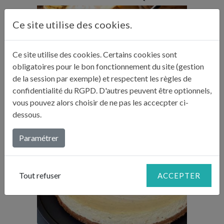
Ce site utilise des cookies.
Ce site utilise des cookies. Certains cookies sont
Temps de préparation : 10 min
obligatoires pour le bon fonctionnement du site (gestion
Temps de cuisson : 20 min
de la session par exemple) et respectent les règles de
Nombre de couverts : 6
confidentialité du RGPD. D'autres peuvent être optionnels,
vous pouvez alors choisir de ne pas les accecpter ci-
dessous.
FONDUE SAVOYARDE EN FAMILLE
Paramétrer
Tout refuser
ACCEPTER
Temps de préparation : 25 min
Temps de cuisson : 1h20
Temps de repos : 1 nuit
Nombre de couverts : 10 à 12